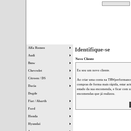
Pesquisar
Início
|
Destaques
|
Alfa Romeo
Identifique-se
Audi
Novo Cliente
Bmw
Eu sou um novo cliente.
Chevrolet
Citroen / DS
Ao criar uma conta na TRWperformance 
compras de forma mais rápida, estar ac
Dacia
estado da sua encomenda, e ficar com um
Dogde
encomendas que já realizou.
Fiat / Abarth
Ford
Honda
Hyundai