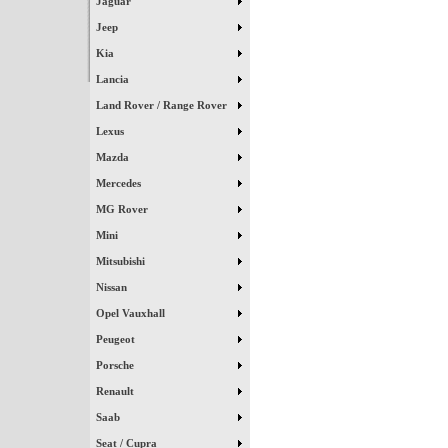
Jaguar
Jeep
Kia
Lancia
Land Rover / Range Rover
Lexus
Mazda
Mercedes
MG Rover
Mini
Mitsubishi
Nissan
Opel Vauxhall
Peugeot
Porsche
Renault
Saab
Seat / Cupra