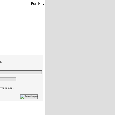
eu carrinho de compras.
|
Contactos
o.
rregue aqui.