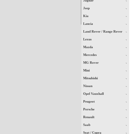
Jaguar
Jeep
Kia
Lancia
Land Rover / Range Rover
Lexus
Mazda
Mercedes
MG Rover
Mini
Mitsubishi
Nissan
Opel Vauxhall
Peugeot
Porsche
Renault
Saab
Seat / Cupra