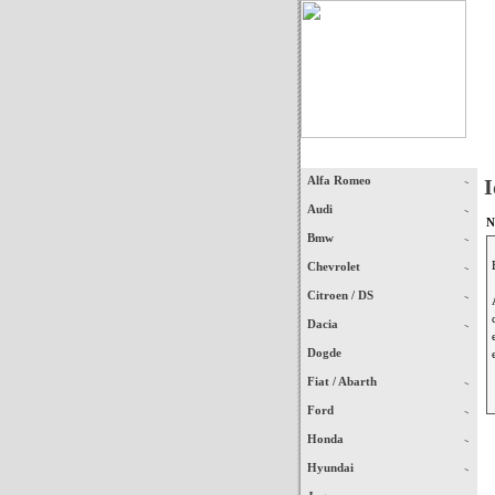
Início
Alfa Romeo
I
Audi
N
Bmw
Chevrolet
Citroen / DS
Dacia
Dogde
Fiat / Abarth
Ford
Honda
Hyundai