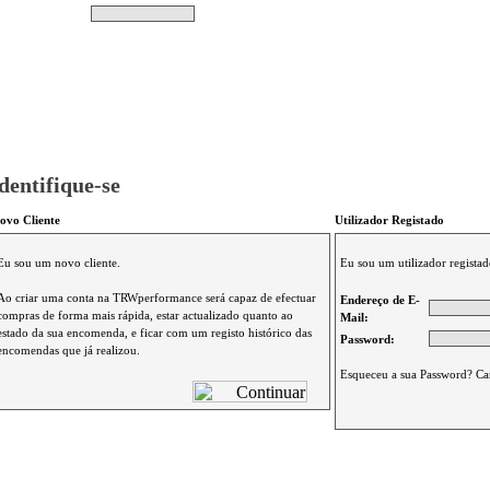
Pesquisar
Não tem produtos no s
|
Destaques
|
Promoções
|
A minha conta
dentifique-se
ovo Cliente
Utilizador Registado
Eu sou um novo cliente.
Eu sou um utilizador registad
Ao criar uma conta na TRWperformance será capaz de efectuar
Endereço de E-
compras de forma mais rápida, estar actualizado quanto ao
Mail:
estado da sua encomenda, e ficar com um registo histórico das
Password:
encomendas que já realizou.
Esqueceu a sua Password? Ca