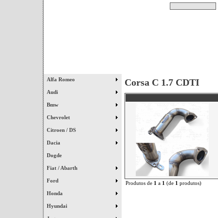
Pesquisar
Início
|
Destaques
|
Alfa Romeo
Corsa C 1.7 CDTI
Audi
Bmw
Chevrolet
Citroen / DS
Dacia
Dogde
Fiat / Abarth
Ford
Produtos de
1
a
1
(de
1
produtos)
Honda
Hyundai