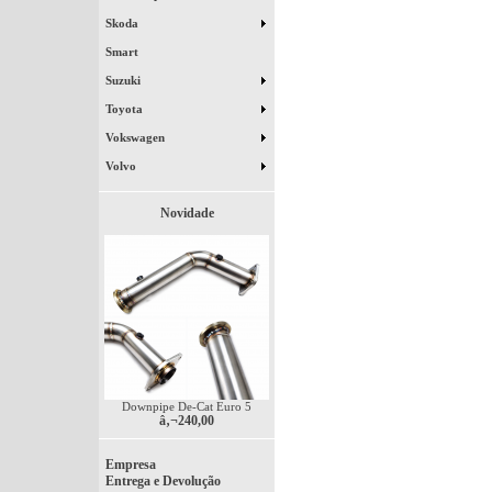
Skoda
Smart
Suzuki
Toyota
Vokswagen
Volvo
Novidade
Downpipe De-Cat Euro 5
â‚¬240,00
Empresa
Entrega e Devolução