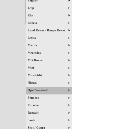
Jaguar
Jeep
Kia
Lancia
Land Rover / Range Rover
Lexus
Mazda
Mercedes
MG Rover
Mini
Mitsubishi
Nissan
Opel Vauxhall
Peugeot
Porsche
Renault
Saab
Seat / Cupra