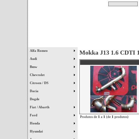
Pesquisar
Início
|
Destaques
|
Alfa Romeo
Mokka J13 1.6 CDTI 
Audi
Bmw
Chevrolet
Citroen / DS
Dacia
Dogde
Fiat / Abarth
Ford
Produtos de
1
a
1
(de
1
produtos)
Honda
Hyundai