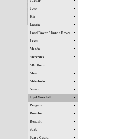
Jaguar
Jeep
Kia
Lancia
Land Rover / Range Rover
Lexus
Mazda
Mercedes
MG Rover
Mini
Mitsubishi
Nissan
Opel Vauxhall
Peugeot
Porsche
Renault
Saab
Seat / Cupra