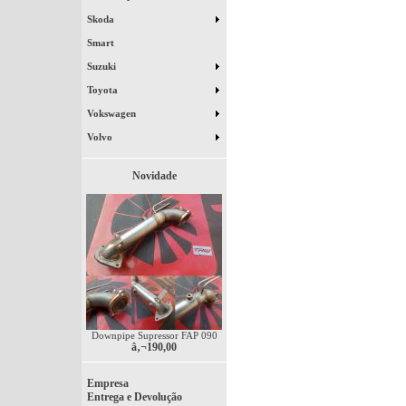
Skoda
Smart
Suzuki
Toyota
Vokswagen
Volvo
Novidade
Downpipe Supressor FAP 090
â‚¬190,00
Empresa
Entrega e Devolução