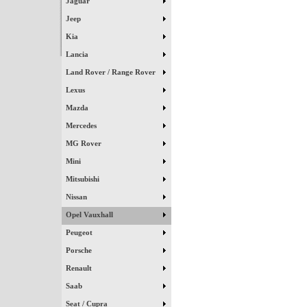
Jaguar
Jeep
Kia
Lancia
Land Rover / Range Rover
Lexus
Mazda
Mercedes
MG Rover
Mini
Mitsubishi
Nissan
Opel Vauxhall
Peugeot
Porsche
Renault
Saab
Seat / Cupra