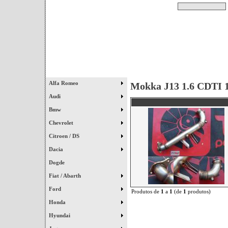
Pesquisar
Início
|
Destaques
|
Alfa Romeo
Mokka J13 1.6 CDTI 
Audi
Bmw
Chevrolet
Citroen / DS
Dacia
Dogde
Fiat / Abarth
Ford
Produtos de
1
a
1
(de
1
produtos)
Honda
Hyundai