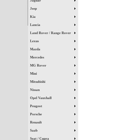
Jaguar
Jeep
Kia
Lancia
Land Rover / Range Rover
Lexus
Mazda
Mercedes
MG Rover
Mini
Mitsubishi
Nissan
Opel Vauxhall
Peugeot
Porsche
Renault
Saab
Seat / Cupra