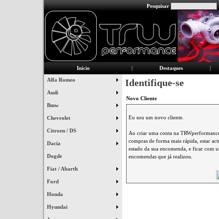
Pesquisar
Início
|
Destaques
|
Alfa Romeo
Identifique-se
Audi
Novo Cliente
Bmw
Eu sou um novo cliente.
Chevrolet
Citroen / DS
Ao criar uma conta na TRWperformance 
compras de forma mais rápida, estar ac
Dacia
estado da sua encomenda, e ficar com um
Dogde
encomendas que já realizou.
Fiat / Abarth
Ford
Honda
Hyundai